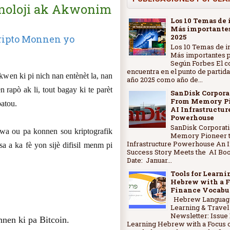
inoloji ak Akwonim
Los 10 Temas de 
Más importantes
2025
ripto Monnen yo
Los 10 Temas de i
Más importantes p
Según Forbes El c
encuentra en el punto de partida
kwen ki pi nich nan entènèt la, nan
año 2025 como año de...
n rapò ak li, tout bagay ki te parèt
SanDisk Corpora
From Memory Pi
atou.
AI Infrastructur
Powerhouse
SanDisk Corporat
wa ou pa konnen sou kriptografik
Memory Pioneer t
Infrastructure Powerhouse An 
sa a ka fè yon sijè difisil menm pi
Success Story Meets the AI Bo
Date: Januar...
Tools for Learni
Hebrew with a F
Finance Vocabu
Hebrew Languag
Learning & Travel
Newsletter: Issue 
nen ki pa Bitcoin.
Learning Hebrew with a Focus 