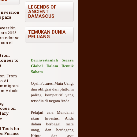
LEGENDS OF
ANCIENT
inversión
DAMASCUS
 para
nversión
TEMUKAN DUNIA
ara 2025
PELUANG
orredor se
 con el
tion:
oneer to
Berinvestasilah Secara
e
Global Dalam Bentuk
Saham
ion: From
o AI
Opsi, Futures, Mata Uang,
Immigrant
dan obligasi dari platform
om Article
paling kompetitif yang
tersedia di negara Anda.
ng
ocus on
Pelajari cara Mendanai
lary
e
akun Investasi Anda
dalam berbagai mata
1 Tools for
uang, dan berdagang
on Finance
Kripto dan aset