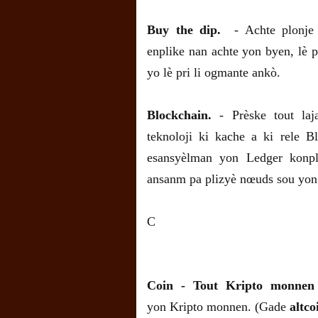
Buy the dip.
- Achte plonje a
enplike nan achte yon byen, lè pr
yo lè pri li ogmante ankò.
Blockchain.
- Prèske tout laj
teknoloji ki kache a ki rele B
esansyèlman yon Ledger konpl
ansanm pa plizyè nœuds sou yon
C
Coin - Tout Kripto monnen
yon Kripto
monnen. (Gade
altco