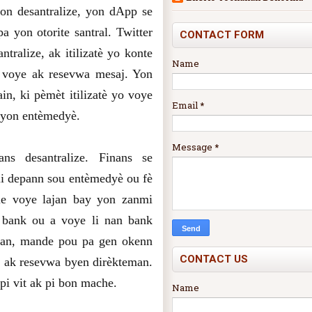
on desantralize, yon dApp se
a yon otorite santral. Twitter
CONTACT FORM
tralize, ak itilizatè yo konte
Name
 voye ak resevwa mesaj. Yon
in, ki pèmèt itilizatè yo voye
Email
*
 yon entèmedyè.
Message
*
 desantralize. Finans se
 li depann sou entèmedyè ou fè
le voye lajan bay yon zanmi
 bank ou a voye li nan bank
n an, mande pou pa gen okenn
CONTACT US
e ak resevwa byen dirèkteman.
 pi vit ak pi bon mache.
Name