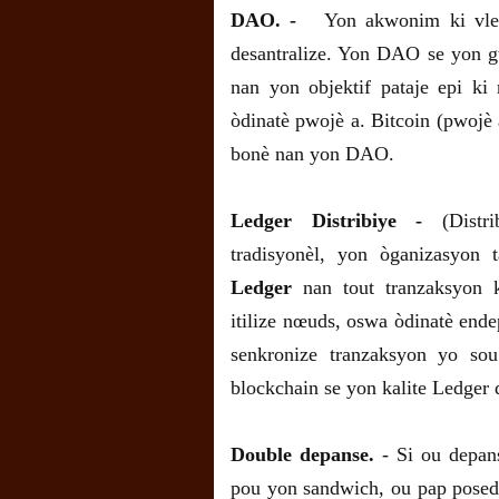
DAO. -
Yon akwonim ki vle 
desantralize. Yon DAO se yon 
nan yon objektif pataje epi ki
òdinatè pwojè a. Bitcoin (pwojè a
bonè nan yon DAO.
Ledger Distribiye -
(Distri
tradisyonèl, yon òganizasyon
Ledger
nan tout tranzaksyon k
itilize nœuds, oswa òdinatè endep
senkronize tranzaksyon yo so
blockchain se yon kalite Ledger d
Double depanse.
- Si ou depan
pou yon sandwich, ou pap posed