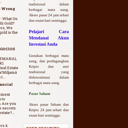
.
tradisional dalam
s Wrong
berbagai mata uang.
Akses pasar 24 jam sehari
: What On
dan enam hari seminggu.
th Gold?
ers, We
Pelajari Cara
gold is the
Mendanai Akun
Investasi Anda
GOCIOS
Gunakan berbagai mata
SEMANAL
uang, dan perdagangkan
KI
Kripto dan aset
eal Estate
a’Miljamá
tradisional yang
t...
didenominasi dalam
berbagai mata uang.
nancial
Pasar Saham
stment
 to
m Are you
Akses pasar Saham dan
e secrets
Kripto 24 jam sehari dan
state?...
enam hari seminggu.
ers à