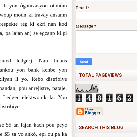
di yon òganizasyon otonòm
Email
*
gwoup moun ki travay ansanm
 respekte règ ki ekri nan kòd
Message
*
, pa lajan an) se egzanp ki pi
buted ledger). Nan finans
 tankou yon bank kenbe yon
TOTAL PAGEVIEWS
liyan li yo. Rebò distribiye
andan, pou anrejistre, pataje,
1
4
8
1
6
2
u Ledger elektwonik la. Yon
istribiye.
se $5 an lajan kach pou peye
SEARCH THIS BLOG
e $5 sa yo ankò, epi ou pa ka