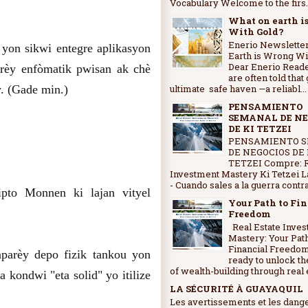
Vocabulary Welcome to the firs..
What on earth i
With Gold?
Enerio Newsletter
yon sikwi entegre aplikasyon
Earth is Wrong Wi
Dear Enerio Read
arèy enfòmatik pwisan ak chè
are often told that 
ultimate safe haven —a reliabl...
y. (Gade min.)
PENSAMIENTO
SEMANAL DE NE
DE KI TETZEI
PENSAMIENTO 
DE NEGOCIOS DE 
TETZEI Compre: R
Investment Mastery Ki Tetzei L
- Cuando sales a la guerra contra 
to Monnen ki lajan vityel
Your Path to Fi
Freedom
Real Estate Inve
Mastery: Your Path
Financial Freedo
aparèy depo fizik tankou yon
ready to unlock th
of wealth-building through real e
 kondwi "eta solid" yo itilize
LA SÉCURITÉ À GUAYAQUIL
Les avertissements et les dang