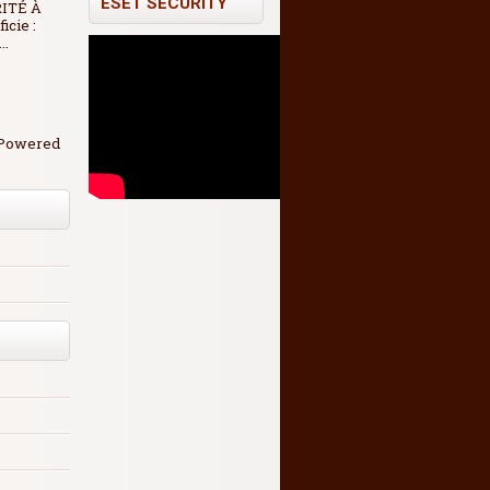
ESET SECURITY
RITÉ À
icie :
..
. Powered