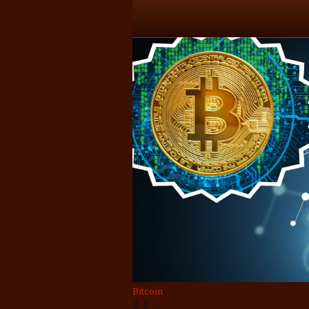
Bitcoin
❮
❯