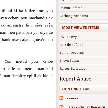
Rasinn Sefarad
ijital ki ka itilize kòm yon
Gerbang Neshama
ayen echanj pou machandiz ak
ak anrejistre lè l sèvi avèk
MOST VIEWED ITEMS
 nan men patisipan yo, olye ke
Rivka Levy
yon bank oswa ajans gouvènman
Raíz de Sefarad
Tomer Devorah
Shuvu Banim
i. Yon metòd pou kenbe
kirite lè yo mete l nan kòd
Raíces Sefardíes
lman dechifre epi li ak kle ki
Report Abuse
CONTRIBUTORS
Besamás
Enerio Yochanan Benorinu