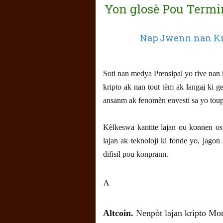
Yon glosè Pou Term
Nap Jwenn nan
K
Soti nan medya Prensipal yo rive nan 
kripto ak nan tout tèm ak langaj ki ge
ansanm ak fenomèn envesti sa yo toup
Kèlkeswa kantite lajan ou konnen os
lajan ak teknoloji ki fonde yo, jagon 
difisil pou konprann.
A
Altcoin.
Nenpòt lajan kripto Mon