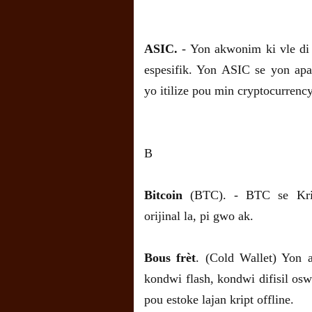
ASIC.
- Yon akwonim ki vle di 
espesifik. Yon ASIC se yon ap
yo itilize pou min cryptocurrenc
B
Bitcoin
(BTC). - BTC se Krip
orijinal la, pi gwo ak.
Bous frèt
. (Cold Wallet) Yon 
kondwi flash, kondwi difisil oswa
pou estoke lajan kript offline.