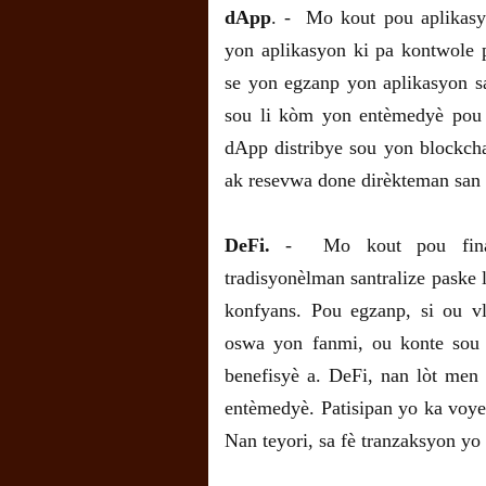
dApp
. - Mo kout pou aplikasy
yon aplikasyon ki pa kontwole p
se yon egzanp yon aplikasyon san
sou li kòm yon entèmedyè pou
dApp distribye sou yon blockcha
ak resevwa done dirèkteman san
DeFi.
- Mo kout pou finans
tradisyonèlman santralize paske
konfyans. Pou egzanp, si ou v
oswa yon fanmi, ou konte sou
benefisyè a. DeFi, nan lòt me
entèmedyè. Patisipan yo ka voy
Nan teyori, sa fè tranzaksyon yo