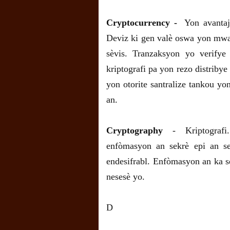
Cryptocurrency -
Yon avantaj d
Deviz ki gen valè oswa yon mw
sèvis. Tranzaksyon yo verifye 
kriptografi pa yon rezo distribye
yon otorite santralize tankou 
an.
Cryptography
- Kriptograf
enfòmasyon an sekrè epi an se
endesifrabl. Enfòmasyon an ka sè
nesesè yo.
D