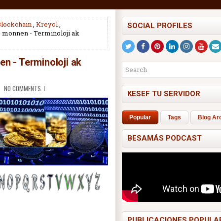
Blockchain
,
Kreyol
,
SOCIAL PROFILES
o monnen - Terminoloji ak
n - Terminoloji ak
NO COMMENTS
KESEF TU SERVIDOR
Popular
Tags
Blog Ar
BESAMÁS PODCAST
PUBLICACIONES POPULA