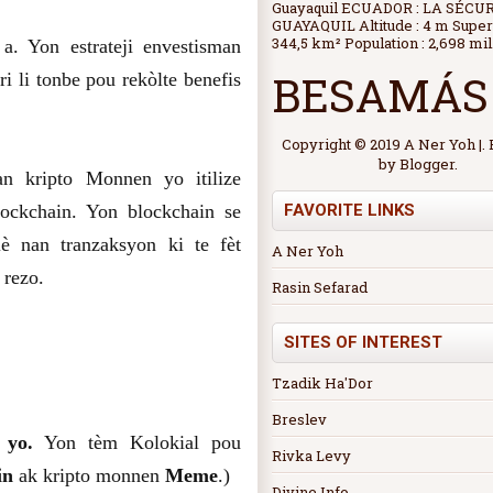
Guayaquil ECUADOR : LA SÉCU
GUAYAQUIL Altitude : 4 m Superf
344,5 km² Population : 2,698 mil.
. Yon estrateji envestisman
BESAMÁS
i li tonbe pou rekòlte benefis
Copyright © 2019 A Ner Yoh |
by
Blogger
.
an kripto Monnen yo itilize
FAVORITE LINKS
lockchain. Yon blockchain se
è nan tranzaksyon ki te fèt
A Ner Yoh
 rezo.
Rasin Sefarad
SITES OF INTEREST
Tzadik Ha'Dor
Breslev
 yo.
Yon tèm Kolokial pou
Rivka Levy
in
ak kripto monnen
Meme
.)
Divine Info