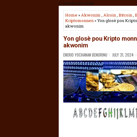
// JavaScript Code
Home
»
Akwonim
,
Alcoin
,
Bitcoin
,
Kriptomonnen
» Yon glosè pou Kript
akwonim
Yon glosè pou Kripto monne
akwonim
ENERIO YOCHANAN BENORINU
JULY 31, 2024