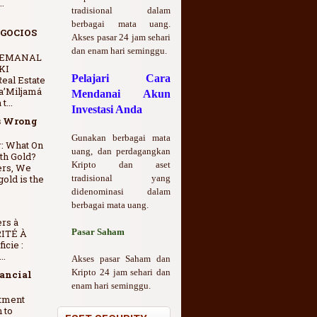
.
tradisional dalam
berbagai mata uang.
GOCIOS
Akses pasar 24 jam sehari
dan enam hari seminggu.
SEMANAL
KI
Pelajari Cara
eal Estate
a’Miljamá
Mendanai Akun
t...
Investasi Anda
s Wrong
Gunakan berbagai mata
: What On
uang, dan perdagangkan
th Gold?
Kripto dan aset
ers, We
gold is the
tradisional yang
didenominasi dalam
berbagai mata uang.
ers à
Pasar Saham
RITÉ À
icie :
..
Akses pasar Saham dan
Kripto 24 jam sehari dan
nancial
enam hari seminggu.
stment
 to