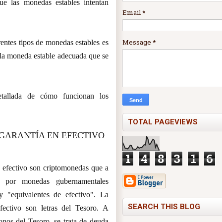
ue las monedas estables intentan
Email
*
Message
*
ntes tipos de monedas estables es
 la moneda estable adecuada que se
tallada de cómo funcionan los
TOTAL PAGEVIEWS
GARANTÍA EN EFECTIVO
1
4
8
3
1
6
 efectivo son criptomonedas que a
s por monedas gubernamentales
"equivalentes de efectivo". La
SEARCH THIS BLOG
fectivo son letras del Tesoro. A
os del Tesoro, se trata de deuda