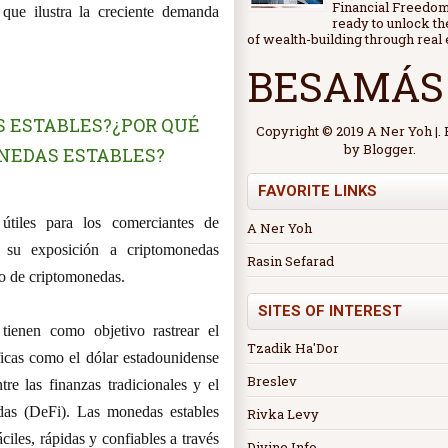
Financial Freedo
que ilustra la creciente demanda
ready to unlock th
of wealth-building through real e
BESAMÁS
S ESTABLES?¿POR QUÉ
Copyright © 2019 A Ner Yoh |
by
Blogger
.
NEDAS ESTABLES?
FAVORITE LINKS
tiles para los comerciantes de
A Ner Yoh
 su exposición a criptomonedas
Rasin Sefarad
ado de criptomonedas.
SITES OF INTEREST
ienen como objetivo rastrear el
Tzadik Ha'Dor
ficas como el dólar estadounidense
Breslev
re las finanzas tradicionales y el
das (DeFi). Las monedas estables
Rivka Levy
fáciles, rápidas y confiables a través
Divine Info